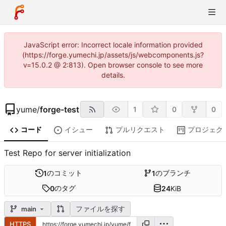
JavaScript error: Incorrect locale information provided
(https://forge.yumechi.jp/assets/js/webcomponents.js?
v=15.0.2 @ 2:813). Open browser console to see more
details.
yume
/
forge-test
1
0
0
コード
イシュー
プルリクエスト
プロジェク
Test Repo for server initialization
のコミット
のブランチ
1
1
のタグ
0
24
KiB
ファイルを探す
main
HTTPS